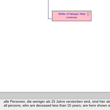
Moltke af Nørager, Nelly
comtesse
alle Personen, die weniger als 15 Jahre verstorben sind, sind hier als
all persons, who are deceased less than 15 years, are here shown as 