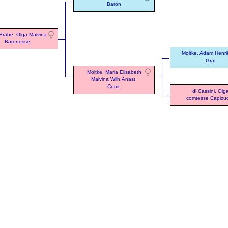
Baron
-Brahe, Olga Malvina
Baronesse
Moltke, Adam Henrik
Graf
Moltke, Maria Elisabeth
Malvina Wilh.Anast.
Comt.
di Cassini, Olg
comtesse Capizuc