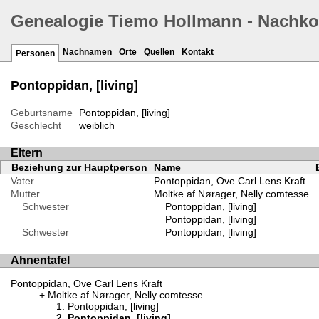
Genealogie Tiemo Hollmann - Nachk
Nachnamen
Orte
Quellen
Kontakt
Personen
Pontoppidan, [living]
Geburtsname
Pontoppidan, [living]
Geschlecht
weiblich
Eltern
Beziehung zur Hauptperson
Name
Vater
Pontoppidan, Ove Carl Lens Kraft
Mutter
Moltke af Nørager, Nelly comtesse
Schwester
Pontoppidan, [living]
Pontoppidan, [living]
Schwester
Pontoppidan, [living]
Ahnentafel
Pontoppidan, Ove Carl Lens Kraft
Moltke af Nørager, Nelly comtesse
Pontoppidan, [living]
Pontoppidan, [living]