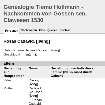
Genealogie Tiemo Hollmann -
Nachkommen von Gossen sen.
Clawesen 1530
Nachnamen
Orte
Quellen
Kontakt
Personen
Rosas Cadavid, [living]
Geburtsname
Rosas Cadavid, [living]
Geschlecht
männlich
Eltern
Beziehung
Name
Beziehung innerhalb dieser
zur
Familie (wenn nicht durch
Hauptperson
Geburt)
Vater
Rosas,
[living]
Mutter
Cadavid
Claussen,
[living]
Rosas
Cadavid,