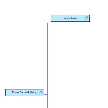
Rosas, [living]
Rosas Cadavid, [living]