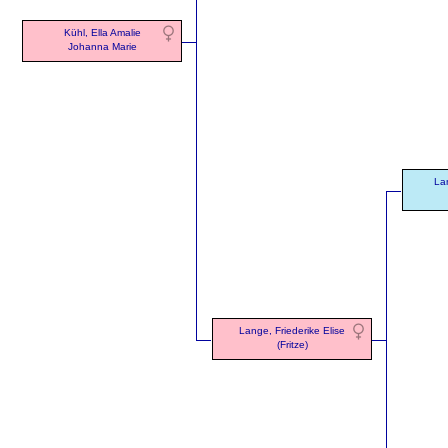
Kühl, Ella Amalie
Johanna Marie
Lan
Lange, Friederike Elise
(Fritze)