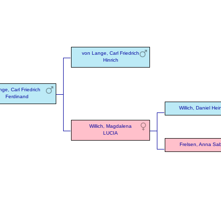
von Lange, Carl Friedrich
Hinrich
ge, Carl Friedrich
Ferdinand
Willich, Daniel Hei
Willich, Magdalena
LUCIA
Frelsen, Anna Sa