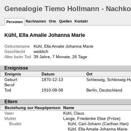
Genealogie Tiemo Hollmann - Nachk
Nachnamen
Orte
Quellen
Kontakt
Personen
Kühl, Ella Amalie Johanna Marie
Geburtsname
Kühl, Ella Amalie Johanna Marie
Geschlecht
weiblich
Alter beim Tod
39 Jahre, 7 Monate, 26 Tage
Ereignisse
Ereignis
Datum
Ort
Geburt
1870-12-13
Schleswig, Schleswig-Ho
Beruf
Tod
1910-08-08
Berlin, Deutschland
Eltern
Beziehung zur Hauptperson
Name
Vater
Kühl, Claus
Mutter
Lange, Friederike Elise (Fritze)
Bruder
Kühl, Carl-Johann (Carlhan Han)
Kühl, Ella Amalie Johanna Marie