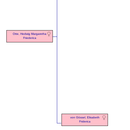
Otte, Hedwig Margaretha
Friederica
von Gössel, Elisabeth
Friderica