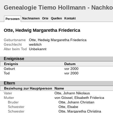
Genealogie Tiemo Hollmann - Nachk
Nachnamen
Orte
Quellen
Kontakt
Personen
Otte, Hedwig Margaretha Friederica
Geburtsname
Otte, Hedwig Margaretha Friederica
Geschlecht
weiblich
Alter beim Tod
Unbekannt
Ereignisse
Ereignis
Datum
Geburt
vor 2000
Tod
vor 2000
Eltern
Beziehung zur Hauptperson
Name
Vater
Otte, Johann Nikolaus
Mutter
von Gössel, Elisabeth Friderica
Bruder
Otte, Johann Christian
Schwester
Otte, Elsabe
Schwester
Otte, Margaretha Christina