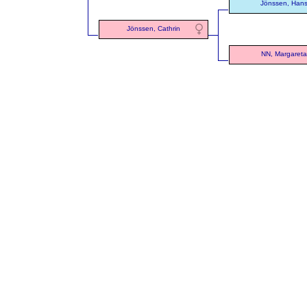
Jönssen, Han
Jönssen, Cathrin
NN, Margareta