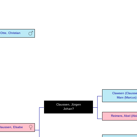
Otte, Christian
Clawsen (Clausse
Marx (Marcus)
Claussen, Jürgen
Johan?
Reimers, Abel (Abig
laussen, Elsabe