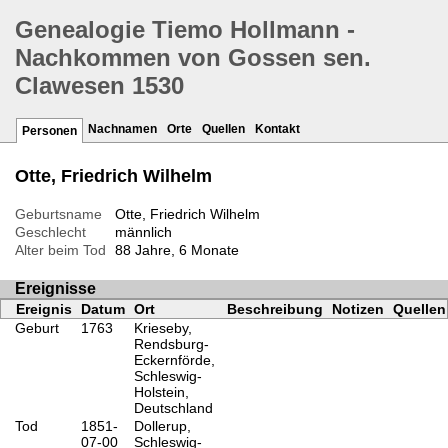
Genealogie Tiemo Hollmann -
Nachkommen von Gossen sen.
Clawesen 1530
Nachnamen
Orte
Quellen
Kontakt
Personen
Otte, Friedrich Wilhelm
Geburtsname
Otte, Friedrich Wilhelm
Geschlecht
männlich
Alter beim Tod
88 Jahre, 6 Monate
Ereignisse
Ereignis
Datum
Ort
Beschreibung
Notizen
Quellen
Geburt
1763
Krieseby,
Rendsburg-
Eckernförde,
Schleswig-
Holstein,
Deutschland
Tod
1851-
Dollerup,
07-00
Schleswig-