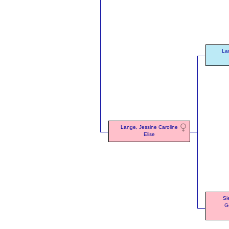
Lan
Lange, Jessine Caroline
Elise
Si
G