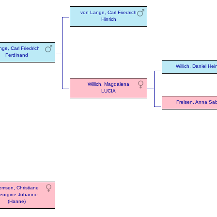
von Lange, Carl Friedrich
Hinrich
ge, Carl Friedrich
Ferdinand
Willich, Daniel Hei
Willich, Magdalena
LUCIA
Frelsen, Anna Sa
emsen, Christiane
eorgine Johanne
(Hanne)