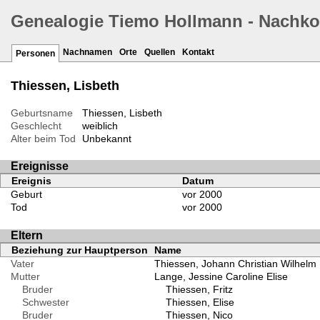
Genealogie Tiemo Hollmann - Nachk
Nachnamen
Orte
Quellen
Kontakt
Personen
Thiessen, Lisbeth
Geburtsname
Thiessen, Lisbeth
Geschlecht
weiblich
Alter beim Tod
Unbekannt
Ereignisse
Ereignis
Datum
Geburt
vor 2000
Tod
vor 2000
Eltern
Beziehung zur Hauptperson
Name
Vater
Thiessen, Johann Christian Wilhelm
Mutter
Lange, Jessine Caroline Elise
Bruder
Thiessen, Fritz
Schwester
Thiessen, Elise
Bruder
Thiessen, Nico