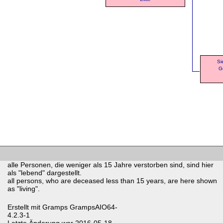
Si
G
alle Personen, die weniger als 15 Jahre verstorben sind, sind hier
als "lebend" dargestellt.
all persons, who are deceased less than 15 years, are here shown
as "living".
Erstellt mit
Gramps
GrampsAIO64-
4.2.3-1