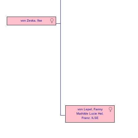
von Zeska, Ilse
von Lepel, Fanny
Mathilde Lucie Hel.
Franz. ILSE