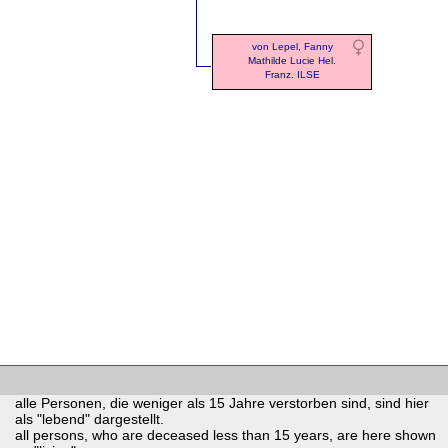
von Lepel, Fanny
Mathilde Lucie Hel.
Franz. ILSE
alle Personen, die weniger als 15 Jahre verstorben sind, sind hier
als "lebend" dargestellt.
all persons, who are deceased less than 15 years, are here shown