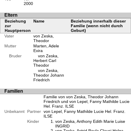
2000
Eltern
Beziehung
Name
Beziehung innerhalb dieser
zur
Familie (wenn nicht durch
Hauptperson
Geburt)
Vater
von Zeska,
Theodor
Mutter
Marten, Adele
Exira
Bruder
von Zeska,
Herbert Carl
Theodor
von Zeska,
Theodor Johann
Friedrich
Familien
Familie von von Zeska, Theodor Johann
Friedrich und von Lepel, Fanny Mathilde Lucie
Hel. Franz. ILSE
Unbekannt
Partner
von Lepel, Fanny Mathilde Lucie Hel. Franz.
ILSE
Kinder
von Zeska, Anthony Edith Marie Luise
INGRID
von Zeska, Astrid Paula Clausi Helga