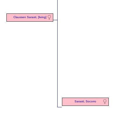
Claussen Sarasti, [living]
Sarasti, Socorro