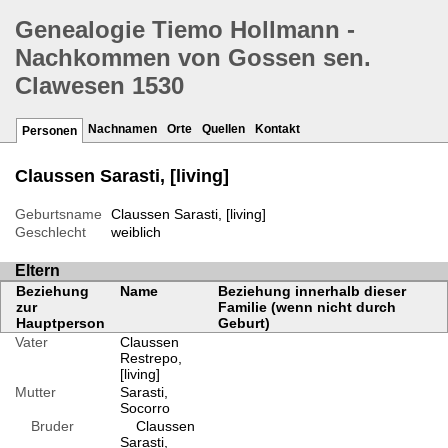
Genealogie Tiemo Hollmann -
Nachkommen von Gossen sen.
Clawesen 1530
Nachnamen
Orte
Quellen
Kontakt
Personen
Claussen Sarasti, [living]
Geburtsname
Claussen Sarasti, [living]
Geschlecht
weiblich
Eltern
Beziehung
Name
Beziehung innerhalb dieser
zur
Familie (wenn nicht durch
Hauptperson
Geburt)
Vater
Claussen
Restrepo,
[living]
Mutter
Sarasti,
Socorro
Bruder
Claussen
Sarasti,