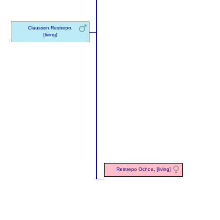
Claussen Restrepo,
[living]
Restrepo Ochoa, [living]