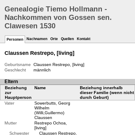
Genealogie Tiemo Hollmann -
Nachkommen von Gossen sen.
Clawesen 1530
Nachnamen
Orte
Quellen
Kontakt
Personen
Claussen Restrepo, [living]
Geburtsname
Claussen Restrepo, [living]
Geschlecht
männlich
Eltern
Beziehung
Name
Beziehung innerhalb
zur
dieser Familie (wenn nicht
Hauptperson
durch Geburt)
Vater
Sowerbutts, Georg
Wilhelm
(Willi,Guillermo)
Claussen
Mutter
Restrepo Ochoa,
[living]
Schwester
Claussen Restrepo,