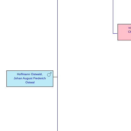
v
Ch
Hoffmann Ostwald,
Johan August Frederich
Ostwal