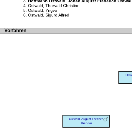
Hoffmann Ostwald, Johan August Frederich Ostwal
Ostwald, Thorvald Christian
Ostwald, Yngve
Ostwald, Sigurd Alfred
Vorfahren
Ostw
Ostwald, August Friedrich
Theodor