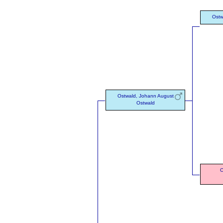
Ostw
Ostwald, Johann August
Ostwald
C