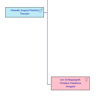
Ostwald, August Friedrich
Theodor
von Schleppegrell,
Christina Friederica
Armgard