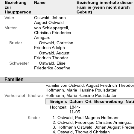
Beziehung
Name
Beziehung innerhalb dieser
zur
Familie (wenn nicht durch
Hauptperson
Geburt)
Vater
Ostwald, Johann
August Ostwald
Mutter
von Schleppegrell,
Christina Friederica
Armgard
Bruder
Ostwald, Christian
Friedrich Adolph
Ostwald, August
Friedrich Theodor
Schwester
Ostwald, Elise
Friederike Josefine
Familien
Familie von Ostwald, August Friedrich Theodo
Hoffmann, Marie Hansine Poulsdatter
Verheiratet
Ehefrau
Hoffmann, Marie Hansine Poulsdatter
Ereignis
Datum
Ort
Beschreibung
Not
Hochzeit
1844-
11-05
Kinder
Ostwald, Poul Magnus Hoffmann
Ostwald, Friderique Christine Armingaa
Hoffmann Ostwald, Johan August Freder
Ostwald, Thorvald Christian