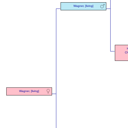
Wagner, [living]
Ch
Wagner, [living]