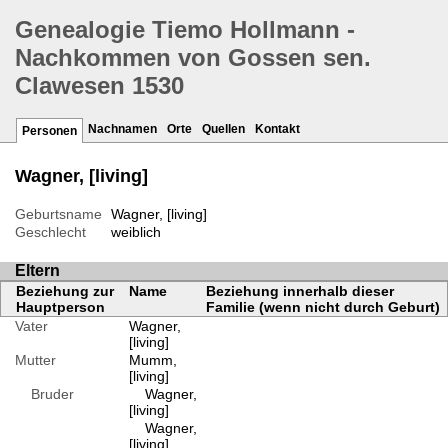
Genealogie Tiemo Hollmann -
Nachkommen von Gossen sen.
Clawesen 1530
Nachnamen
Orte
Quellen
Kontakt
Personen
Wagner, [living]
Geburtsname
Wagner, [living]
Geschlecht
weiblich
Eltern
Beziehung zur
Name
Beziehung innerhalb dieser
Hauptperson
Familie (wenn nicht durch Geburt)
Vater
Wagner,
[living]
Mutter
Mumm,
[living]
Bruder
Wagner,
[living]
Wagner,
[living]