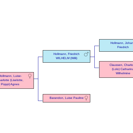
Hollmann, Joha
Friedrich
Hollmann, Friedrich
WILHELM (Willi)
Claussen, Charlo
(Lolo) Catharin
Wilhelmine
Hollmann, Luise-
arlotte (Liselotte,
Püppi) Agnes
Barandon, Luise Pauline