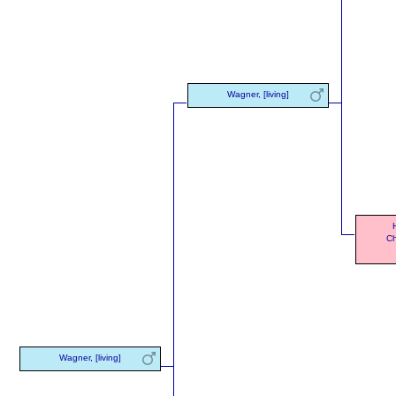
Wagner, [living]
Ch
Wagner, [living]