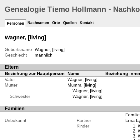
Genealogie Tiemo Hollmann - Nachk
Nachnamen
Orte
Quellen
Kontakt
Personen
Wagner, [living]
Geburtsname
Wagner, [living]
Geschlecht
männlich
Eltern
Beziehung zur Hauptperson
Name
Beziehung inner
Vater
Wagner, [living]
Mutter
Mumm, [living]
Wagner, [living]
Schwester
Wagner, [living]
Familien
Familie
Unbekannt
Partner
Erna Eg
Kinder
W
W
W