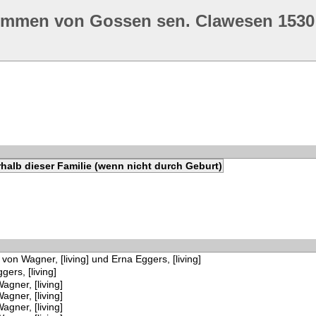
ommen von Gossen sen. Clawesen 1530
halb dieser Familie (wenn nicht durch Geburt)
 von Wagner, [living] und Erna Eggers, [living]
gers, [living]
agner, [living]
agner, [living]
agner, [living]