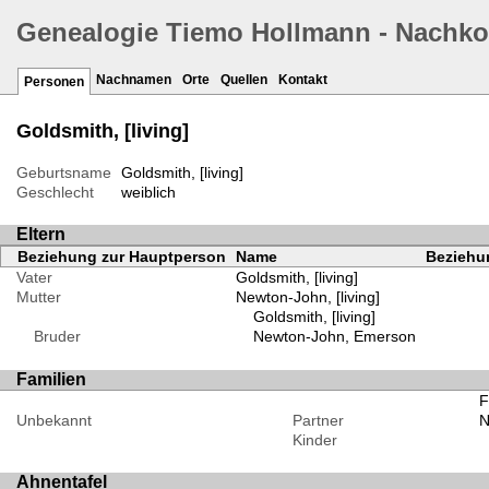
Genealogie Tiemo Hollmann - Nachk
Nachnamen
Orte
Quellen
Kontakt
Personen
Goldsmith, [living]
Geburtsname
Goldsmith, [living]
Geschlecht
weiblich
Eltern
Beziehung zur Hauptperson
Name
Beziehun
Vater
Goldsmith, [living]
Mutter
Newton-John, [living]
Goldsmith, [living]
Bruder
Newton-John, Emerson
Familien
F
Unbekannt
Partner
N
Kinder
Ahnentafel