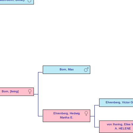
Born, Max
Born, [living]
Ehrenberg, Victor G
Ehrenberg, Hedwig
Martha E.
von Ihering, Elise 
A. HELENE