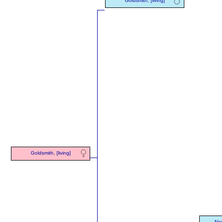
Goldsmith, [living]
Goldsmith, [living]
New