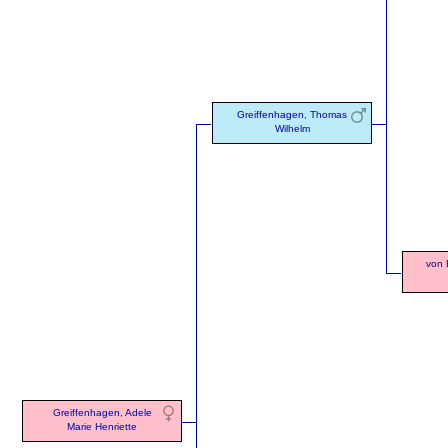
Greiffenhagen, Thomas
Wilhelm
von 
Greiffenhagen, Adele
Marie Henriette