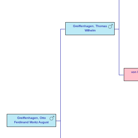
Greiffenhagen, Thomas
Wilhelm
von 
Greiffenhagen, Otto
Ferdinand Moritz August