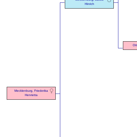
Hinrich
Ot
Mecklenburg, Friederika
Henrietta