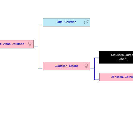
Otte, Christian
te, Anna Dorothea
Claussen, Jürg
Johan?
Claussen, Elsabe
Jönssen, Cathr