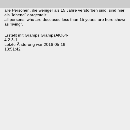
alle Personen, die weniger als 15 Jahre verstorben sind, sind hier
als "lebend" dargestellt.
all persons, who are deceased less than 15 years, are here shown
as "living".
Erstellt mit
Gramps
GrampsAIO64-
4.2.3-1
Letzte Änderung war 2016-05-18
13:51:42