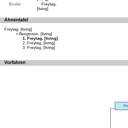
Bruder
Freytag,
[living]
Ahnentafel
Freytag, [living]
Bengtsson, [living]
Freytag, [living]
Freytag, [living]
Freytag, [living]
Vorfahren
Fre