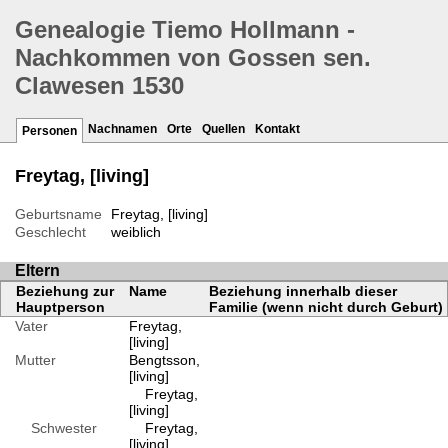
Genealogie Tiemo Hollmann -
Nachkommen von Gossen sen.
Clawesen 1530
Nachnamen
Orte
Quellen
Kontakt
Personen
Freytag, [living]
Geburtsname
Freytag, [living]
Geschlecht
weiblich
Eltern
Beziehung zur
Name
Beziehung innerhalb dieser
Hauptperson
Familie (wenn nicht durch Geburt)
Vater
Freytag,
[living]
Mutter
Bengtsson,
[living]
Freytag,
[living]
Schwester
Freytag,
[living]