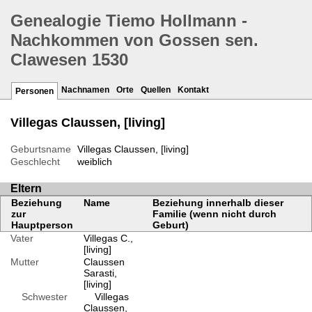
Genealogie Tiemo Hollmann -
Nachkommen von Gossen sen.
Clawesen 1530
Nachnamen
Orte
Quellen
Kontakt
Personen
Villegas Claussen, [living]
Geburtsname
Villegas Claussen, [living]
Geschlecht
weiblich
Eltern
Beziehung
Name
Beziehung innerhalb dieser
zur
Familie (wenn nicht durch
Hauptperson
Geburt)
Vater
Villegas C.,
[living]
Mutter
Claussen
Sarasti,
[living]
Schwester
Villegas
Claussen,