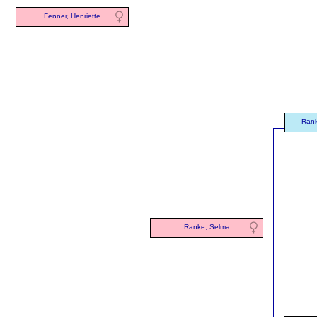
Fenner, Henriette
Rank
Ranke, Selma