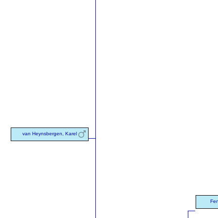
van Heynsbergen, Karel
Fen