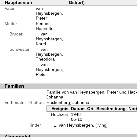
Hauptperson
Geburt)
Vater
van
Heynsbergen,
Pieter
Mutter
Fenner,
Henriette
Bruder
van
Heynsbergen,
Karel
Schwester
van
Heynsbergen,
Theodora
van
Heynsbergen,
Pieter
Familien
Familie von van Heynsbergen, Pieter und Hac
Johanna
Verheiratet
Ehefrau
Hackenberg, Johanna
Ereignis
Datum
Ort
Beschreibung
Not
Hochzeit
1948-
06-10
Kinder
van Heynsbergen, [living]
Ahnentafel