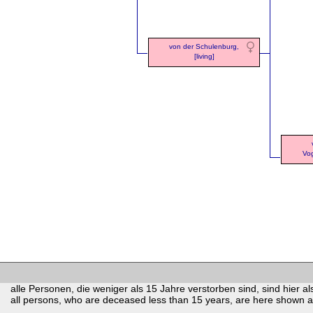
von der Schulenburg,
[living]
Vog
alle Personen, die weniger als 15 Jahre verstorben sind, sind hier als
all persons, who are deceased less than 15 years, are here shown as 