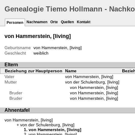
Genealogie Tiemo Hollmann - Nachk
Nachnamen
Orte
Quellen
Kontakt
Personen
von Hammerstein, [living]
Geburtsname
von Hammerstein, [living]
Geschlecht
weiblich
Eltern
Beziehung zur Hauptperson
Name
Bezieh
Vater
von Hammerstein, [living]
Mutter
von der Schulenburg, [living]
von Hammerstein, [living]
Bruder
von Hammerstein, [living]
Bruder
von Hammerstein, [living]
Ahnentafel
von Hammerstein, [living]
von der Schulenburg, [living]
von Hammerstein, [living]
von Hammerstein, [living]