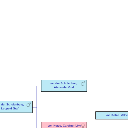
von der Schulenburg,
Alexander Graf
 der Schulenburg,
Leopold Graf
von Kotze, Wilh
von Kotze, Caroline (Lily)