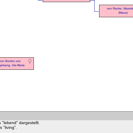
von Ranke, Maximi
(Maxa)
von Borries von
elsang, Ida-Maria
 "lebend" dargestellt.
"living".