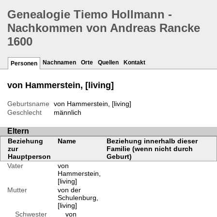
Genealogie Tiemo Hollmann -
Nachkommen von Andreas Rancke
1600
Nachnamen
Orte
Quellen
Kontakt
Personen
von Hammerstein, [living]
Geburtsname
von Hammerstein, [living]
Geschlecht
männlich
Eltern
Beziehung
Name
Beziehung innerhalb dieser
zur
Familie (wenn nicht durch
Hauptperson
Geburt)
Vater
von
Hammerstein,
[living]
Mutter
von der
Schulenburg,
[living]
Schwester
von