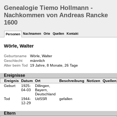
Genealogie Tiemo Hollmann -
Nachkommen von Andreas Rancke
1600
Nachnamen
Orte
Quellen
Kontakt
Personen
Wörle, Walter
Geburtsname
Wörle, Walter
Geschlecht
männlich
Alter beim Tod
19 Jahre, 8 Monate, 26 Tage
Ereignisse
Ereignis
Datum
Ort
Beschreibung
Notizen
Quellen
Geburt
1925-
Dillingen,
04-03
Bayern,
Deutschland
Tod
1944-
UdSSR
gefallen
12-29
Eltern