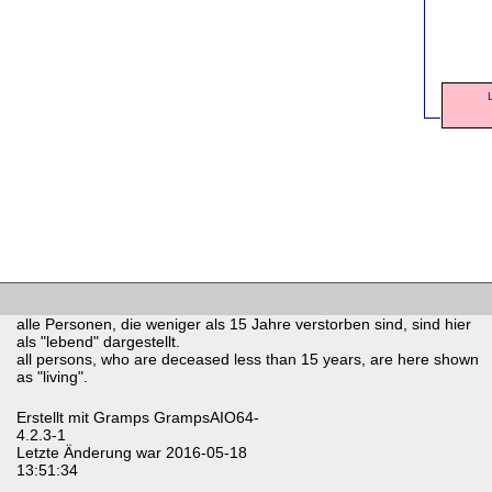
alle Personen, die weniger als 15 Jahre verstorben sind, sind hier
als "lebend" dargestellt.
all persons, who are deceased less than 15 years, are here shown
as "living".
Erstellt mit
Gramps
GrampsAIO64-
4.2.3-1
Letzte Änderung war 2016-05-18
13:51:34