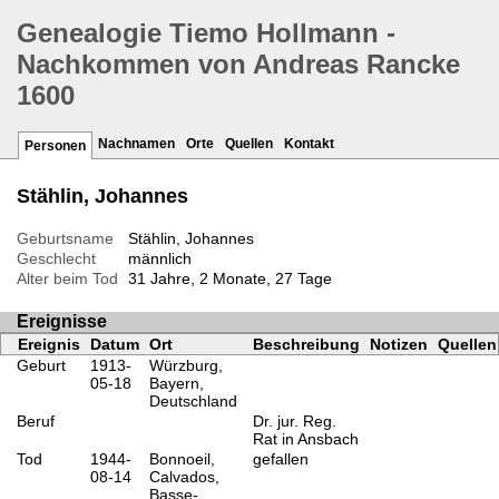
Genealogie Tiemo Hollmann -
Nachkommen von Andreas Rancke
1600
Nachnamen
Orte
Quellen
Kontakt
Personen
Stählin, Johannes
Geburtsname
Stählin, Johannes
Geschlecht
männlich
Alter beim Tod
31 Jahre, 2 Monate, 27 Tage
Ereignisse
Ereignis
Datum
Ort
Beschreibung
Notizen
Quellen
Geburt
1913-
Würzburg,
05-18
Bayern,
Deutschland
Beruf
Dr. jur. Reg.
Rat in Ansbach
Tod
1944-
Bonnoeil,
gefallen
08-14
Calvados,
Basse-