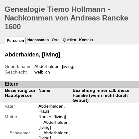
Genealogie Tiemo Hollmann -
Nachkommen von Andreas Rancke
1600
Nachnamen
Orte
Quellen
Kontakt
Personen
Abderhalden, [living]
Geburtsname
Abderhalden, [living]
Geschlecht
weiblich
Eltern
Beziehung zur
Name
Beziehung innerhalb dieser
Hauptperson
Familie (wenn nicht durch
Geburt)
Vater
Abderhalden,
Klaus
Mutter
Ranke, [living]
Abderhalden,
[living]
Schwester
Abderhalden,
[living]