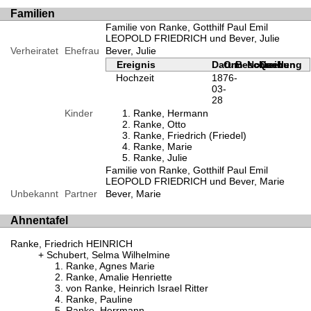
Familien
Familie von Ranke, Gotthilf Paul Emil
LEOPOLD FRIEDRICH und Bever, Julie
Verheiratet
Ehefrau
Bever, Julie
Ereignis
Datum
Ort
Beschreibung
Notizen
Quellen
Hochzeit
1876-
03-
28
Kinder
Ranke, Hermann
Ranke, Otto
Ranke, Friedrich (Friedel)
Ranke, Marie
Ranke, Julie
Familie von Ranke, Gotthilf Paul Emil
LEOPOLD FRIEDRICH und Bever, Marie
Unbekannt
Partner
Bever, Marie
Ahnentafel
Ranke, Friedrich HEINRICH
Schubert, Selma Wilhelmine
Ranke, Agnes Marie
Ranke, Amalie Henriette
von Ranke, Heinrich Israel Ritter
Ranke, Pauline
Ranke, Herrmann