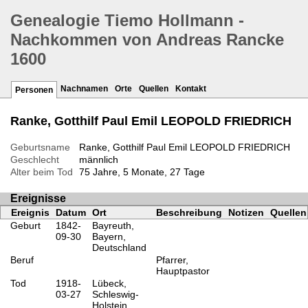
Genealogie Tiemo Hollmann -
Nachkommen von Andreas Rancke
1600
Nachnamen
Orte
Quellen
Kontakt
Personen
Ranke, Gotthilf Paul Emil LEOPOLD FRIEDRICH
Geburtsname
Ranke, Gotthilf Paul Emil LEOPOLD FRIEDRICH
Geschlecht
männlich
Alter beim Tod
75 Jahre, 5 Monate, 27 Tage
Ereignisse
Ereignis
Datum
Ort
Beschreibung
Notizen
Quellen
Geburt
1842-
Bayreuth,
09-30
Bayern,
Deutschland
Beruf
Pfarrer,
Hauptpastor
Tod
1918-
Lübeck,
03-27
Schleswig-
Holstein,