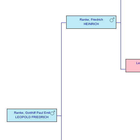
Ranke, Friedrich
HEINRICH
Le
Ranke, Gotthilf Paul Emil
LEOPOLD FRIEDRICH