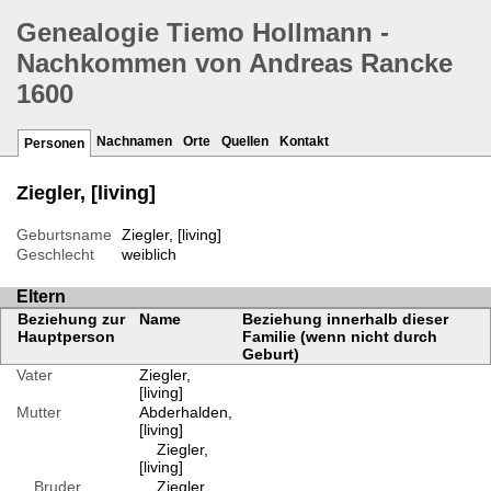
Genealogie Tiemo Hollmann -
Nachkommen von Andreas Rancke
1600
Nachnamen
Orte
Quellen
Kontakt
Personen
Ziegler, [living]
Geburtsname
Ziegler, [living]
Geschlecht
weiblich
Eltern
Beziehung zur
Name
Beziehung innerhalb dieser
Hauptperson
Familie (wenn nicht durch
Geburt)
Vater
Ziegler,
[living]
Mutter
Abderhalden,
[living]
Ziegler,
[living]
Bruder
Ziegler,