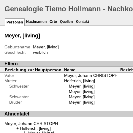
Genealogie Tiemo Hollmann - Nachk
Nachnamen
Orte
Quellen
Kontakt
Personen
Meyer, [living]
Geburtsname
Meyer, [living]
Geschlecht
weiblich
Eltern
Beziehung zur Hauptperson
Name
Bezieh
Vater
Meyer, Johann CHRISTOPH
Mutter
Helferich, [living]
Schwester
Meyer, [living]
Meyer, [living]
Schwester
Meyer, [living]
Bruder
Meyer, [living]
Ahnentafel
Meyer, Johann CHRISTOPH
Helferich, [living]