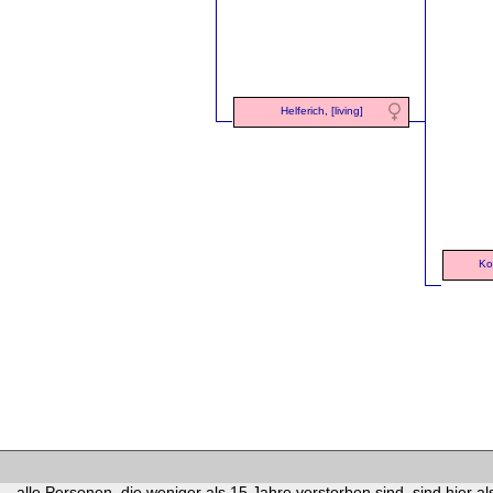
Helferich, [living]
Ko
alle Personen, die weniger als 15 Jahre verstorben sind, sind hier als