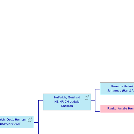
Renatus Helferic
Johannes (Hans) A
Helferich, Gotthard
HEINRICH Ludwig
Christian
Ranke, Amalie Henr
rich, Gottl. Hermann
BURCKHARDT