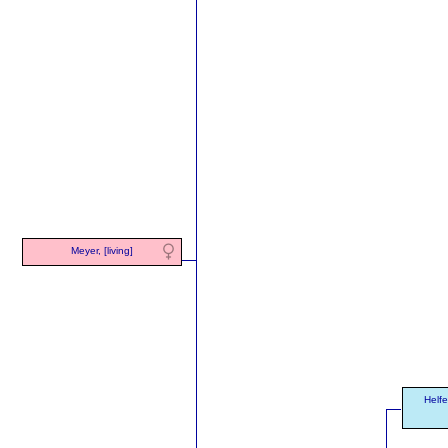
Meyer, [living]
Helfe