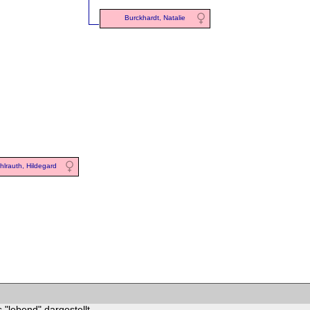
Burckhardt, Natalie
hlrauth, Hildegard
 "lebend" dargestellt.