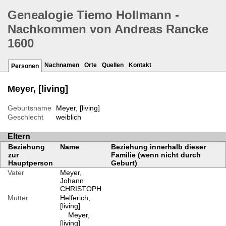
Genealogie Tiemo Hollmann -
Nachkommen von Andreas Rancke
1600
Nachnamen
Orte
Quellen
Kontakt
Personen
Meyer, [living]
Geburtsname
Meyer, [living]
Geschlecht
weiblich
Eltern
Beziehung
Name
Beziehung innerhalb dieser
zur
Familie (wenn nicht durch
Hauptperson
Geburt)
Vater
Meyer,
Johann
CHRISTOPH
Mutter
Helferich,
[living]
Meyer,
[living]