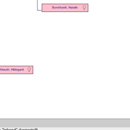
Burckhardt, Natalie
hlrauth, Hildegard
 "lebend" dargestellt.