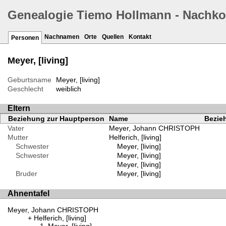
Genealogie Tiemo Hollmann - Nachk
Nachnamen
Orte
Quellen
Kontakt
Personen
Meyer, [living]
Geburtsname
Meyer, [living]
Geschlecht
weiblich
Eltern
Beziehung zur Hauptperson
Name
Bezieh
Vater
Meyer, Johann CHRISTOPH
Mutter
Helferich, [living]
Schwester
Meyer, [living]
Schwester
Meyer, [living]
Meyer, [living]
Bruder
Meyer, [living]
Ahnentafel
Meyer, Johann CHRISTOPH
Helferich, [living]