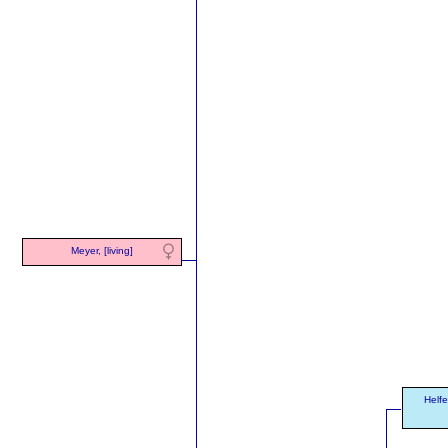
Meyer, [living]
Helfe