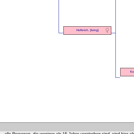
Helferich, [living]
Ko
alle Personen, die weniger als 15 Jahre verstorben sind, sind hier als