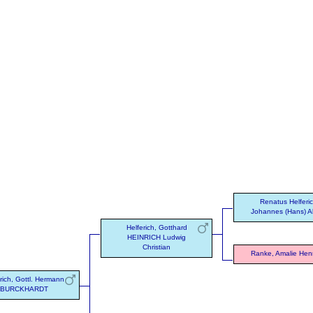
Renatus Helferic
Johannes (Hans) A
Helferich, Gotthard
HEINRICH Ludwig
Christian
Ranke, Amalie Henr
rich, Gottl. Hermann
BURCKHARDT