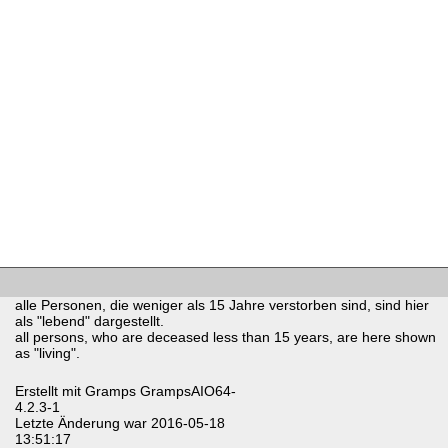
alle Personen, die weniger als 15 Jahre verstorben sind, sind hier
als "lebend" dargestellt.
all persons, who are deceased less than 15 years, are here shown
as "living".
Erstellt mit
Gramps
GrampsAIO64-
4.2.3-1
Letzte Änderung war 2016-05-18
13:51:17