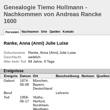
Genealogie Tiemo Hollmann -
Nachkommen von Andreas Rancke
1600
Nachnamen
Orte
Quellen
Kontakt
Personen
Ranke, Anna (Anni) Julie Luise
Geburtsname
Ranke, Anna (Anni) Julie Luise
Geschlecht
weiblich
Alter beim Tod
84 Jahre, 9 Tage
Ereignisse
Ereignis
Datum
Ort
Beschreibung
Notizen
Quellen
Geburt
1874-
München,
06-08
Bayern,
Deutschland
Beruf
Lehrerin
Tod
1958-
Vlotho,
06-17
Herford,
Nordrhein-
Westfalen,