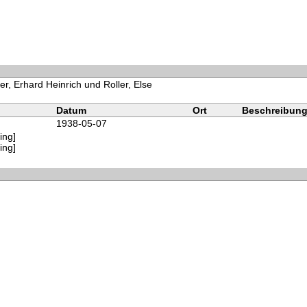
er, Erhard Heinrich und Roller, Else
Datum
Ort
Beschreibun
1938-05-07
ving]
ving]