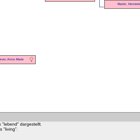
Martin, Henriett
ever, Anna Marie
 "lebend" dargestellt.
"living".