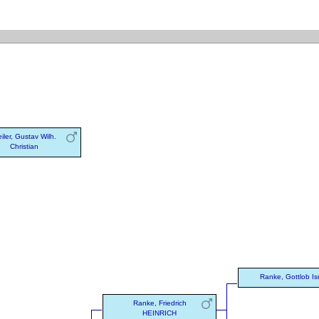
iler, Gustav Wilh.
Christian
Ranke, Gottlob Is
Ranke, Friedrich
HEINRICH