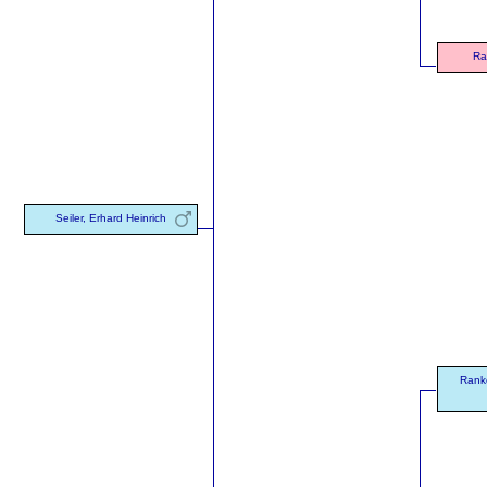
Ra
Seiler, Erhard Heinrich
Ranke