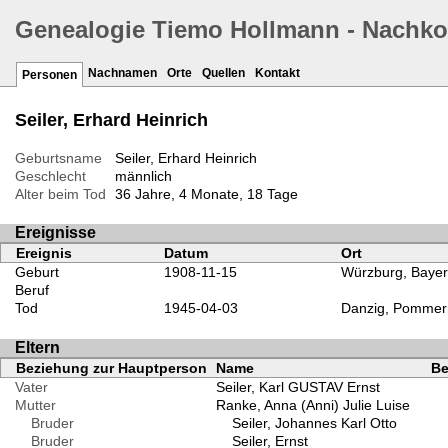
Genealogie Tiemo Hollmann - Nachk
Nachnamen
Orte
Quellen
Kontakt
Personen
Seiler, Erhard Heinrich
Geburtsname
Seiler, Erhard Heinrich
Geschlecht
männlich
Alter beim Tod
36 Jahre, 4 Monate, 18 Tage
Ereignisse
Ereignis
Datum
Ort
Geburt
1908-11-15
Würzburg, Bayer
Beruf
Tod
1945-04-03
Danzig, Pommern
Eltern
Beziehung zur Hauptperson
Name
Be
Vater
Seiler, Karl GUSTAV Ernst
Mutter
Ranke, Anna (Anni) Julie Luise
Bruder
Seiler, Johannes Karl Otto
Bruder
Seiler, Ernst