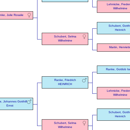
Lehmicke, Freder
Wilhelmine
nke, Julie Rosalie
Schubert, Gotthi
Heinrich
Schubert, Selma
Wilhelmine
Martin, Henriett
Ranke, Gottlob Is
Ranke, Friedrich
HEINRICH
Lehmicke, Freder
Wilhelmine
, Johannes Gotthilf
Ernst
Schubert, Gotthi
Heinrich
Schubert, Selma
Wilhelmine