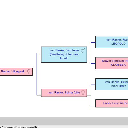
von Ranke, Fra
LEOPOLD
von Ranke, Friduhelm
(Friedhelm) Johannes
Arnold
Graves-Perceval, H
CLARISSA
 Ranke, Hildegard
von Ranke, Heinr
Israel Ritter
von Ranke, Selma (Lily)
Tiarks, Luise Antoi
 "lebend" dargestellt.