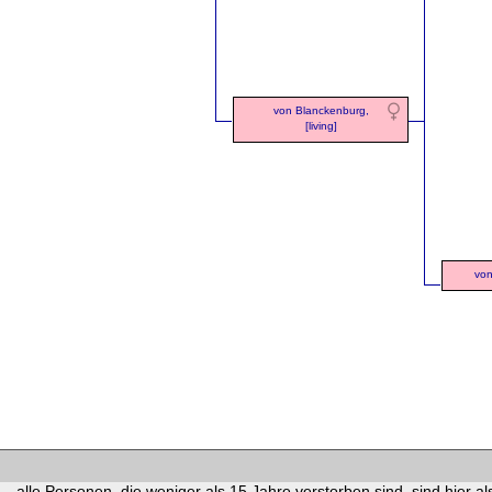
von Blanckenburg,
[living]
von
alle Personen, die weniger als 15 Jahre verstorben sind, sind hier als