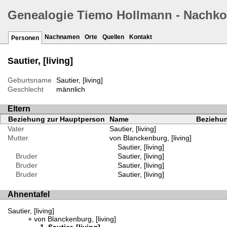
Genealogie Tiemo Hollmann - Nachk
Nachnamen
Orte
Quellen
Kontakt
Personen
Sautier, [living]
Geburtsname
Sautier, [living]
Geschlecht
männlich
Eltern
Beziehung zur Hauptperson
Name
Beziehun
Vater
Sautier, [living]
Mutter
von Blanckenburg, [living]
Sautier, [living]
Bruder
Sautier, [living]
Bruder
Sautier, [living]
Bruder
Sautier, [living]
Ahnentafel
Sautier, [living]
von Blanckenburg, [living]