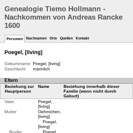
Genealogie Tiemo Hollmann -
Nachkommen von Andreas Rancke
1600
Nachnamen
Orte
Quellen
Kontakt
Personen
Poegel, [living]
Geburtsname
Poegel, [living]
Geschlecht
männlich
Eltern
Beziehung zur
Name
Beziehung innerhalb dieser
Hauptperson
Familie (wenn nicht durch
Geburt)
Vater
Poegel,
[living]
Mutter
Oehmichen,
[living]
Poegel,
[living]
Bruder
Poegel,