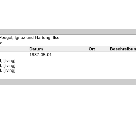
Poegel, Ignaz und Hartung, Ilse
z
Datum
Ort
Beschreibu
1937-05-01
 [living]
 [living]
 [living]