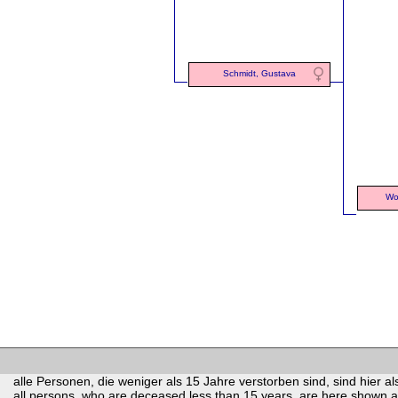
Schmidt, Gustava
Wo
alle Personen, die weniger als 15 Jahre verstorben sind, sind hier als
all persons, who are deceased less than 15 years, are here shown as 