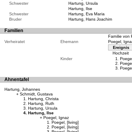
Schwester
Hartung, Ursula
Hartung, Ilse
Schwester
Hartung, Eva Maria
Bruder
Hartung, Hans Joachim
Familien
Familie von 
Verheiratet
Ehemann
Poegel, Igna
Ereignis
Hochzeit
Kinder
Poegel,
Poegel,
Poegel,
Ahnentafel
Hartung, Johannes
Schmidt, Gustava
Hartung, Christa
Hartung, Ruth
Hartung, Ursula
Hartung, Ilse
Poegel, Ignaz
Poegel, [living]
Poegel, [living]
Poegel, [living]