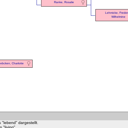
Ranke, Rosalie
Lehmicke, Freder
Wilhelmine
ebcken, Charlotte
 "lebend" dargestellt.
"living".