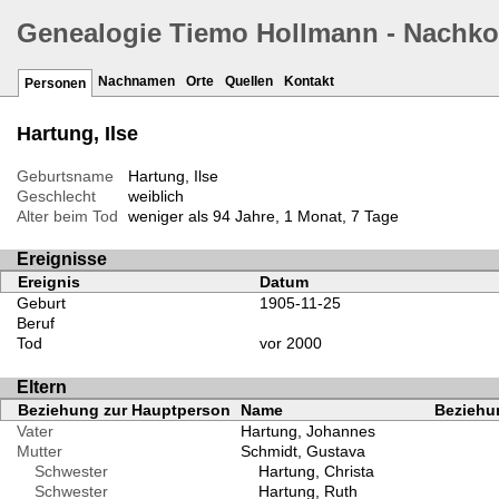
Genealogie Tiemo Hollmann - Nachk
Nachnamen
Orte
Quellen
Kontakt
Personen
Hartung, Ilse
Geburtsname
Hartung, Ilse
Geschlecht
weiblich
Alter beim Tod
weniger als 94 Jahre, 1 Monat, 7 Tage
Ereignisse
Ereignis
Datum
Geburt
1905-11-25
Beruf
Tod
vor 2000
Eltern
Beziehung zur Hauptperson
Name
Beziehun
Vater
Hartung, Johannes
Mutter
Schmidt, Gustava
Schwester
Hartung, Christa
Schwester
Hartung, Ruth