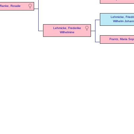
Ranke, Rosalie
Lehmicke, Friedr
Wilhelm Johan
Lehmicke, Frederike
Wilhelmine
Frantz, Maria Sop