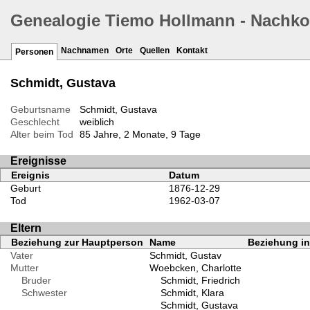
Genealogie Tiemo Hollmann - Nachk
Nachnamen
Orte
Quellen
Kontakt
Personen
Schmidt, Gustava
Geburtsname
Schmidt, Gustava
Geschlecht
weiblich
Alter beim Tod
85 Jahre, 2 Monate, 9 Tage
Ereignisse
Ereignis
Datum
Geburt
1876-12-29
Tod
1962-03-07
Eltern
Beziehung zur Hauptperson
Name
Beziehung in
Vater
Schmidt, Gustav
Mutter
Woebcken, Charlotte
Bruder
Schmidt, Friedrich
Schwester
Schmidt, Klara
Schmidt, Gustava