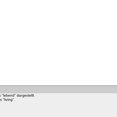
 "lebend" dargestellt.
"living".