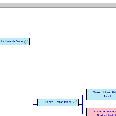
idt, Heinrich Daniel
Ranke, Johann Hei
Israel
Ranke, Gottlob Israel
Eberhardt, Magda
Sophie Elisabe