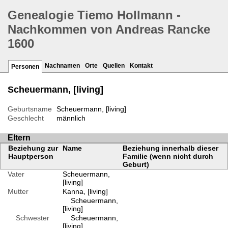
Genealogie Tiemo Hollmann -
Nachkommen von Andreas Rancke
1600
Nachnamen
Orte
Quellen
Kontakt
Personen
Scheuermann, [living]
Geburtsname
Scheuermann, [living]
Geschlecht
männlich
Eltern
Beziehung zur
Name
Beziehung innerhalb dieser
Hauptperson
Familie (wenn nicht durch
Geburt)
Vater
Scheuermann,
[living]
Mutter
Kanna, [living]
Scheuermann,
[living]
Schwester
Scheuermann,
[living]