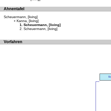
Ahnentafel
Scheuermann, [living]
Kanna, [living]
Scheuermann, [living]
Scheuermann, [living]
Vorfahren
Sc