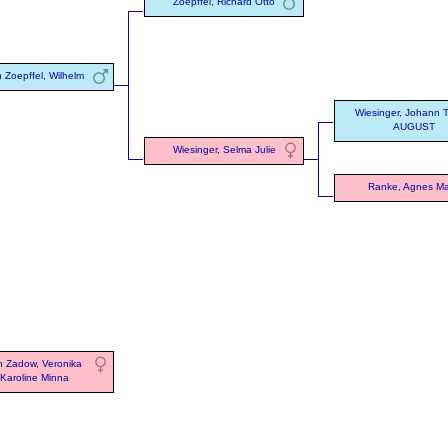
Zoepffel, Richard Otto
 Zoepffel, Wilhelm
Wiesinger, Johann 
AUGUST
Wiesinger, Selma Julie
Ranke, Agnes Ma
n Zadow, Veronika
Karoline Minna