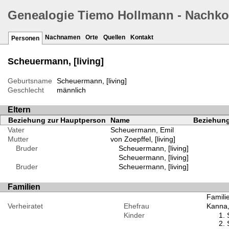
Genealogie Tiemo Hollmann - Nachk
Nachnamen
Orte
Quellen
Kontakt
Personen
Scheuermann, [living]
Geburtsname
Scheuermann, [living]
Geschlecht
männlich
Eltern
Beziehung zur Hauptperson
Name
Beziehung
Vater
Scheuermann, Emil
Mutter
von Zoepffel, [living]
Bruder
Scheuermann, [living]
Scheuermann, [living]
Bruder
Scheuermann, [living]
Familien
Familie
Verheiratet
Ehefrau
Kanna, 
Kinder