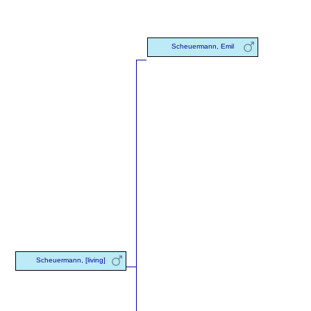
Scheuermann, Emil
Scheuermann, [living]