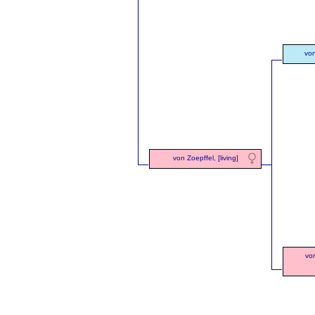
von
von Zoepffel, [living]
vo