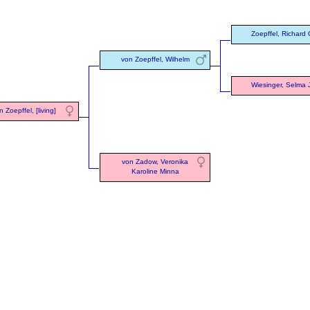
Zoepffel, Richard 
von Zoepffel, Wilhelm
Wiesinger, Selma J
n Zoepffel, [living]
von Zadow, Veronika
Karoline Minna