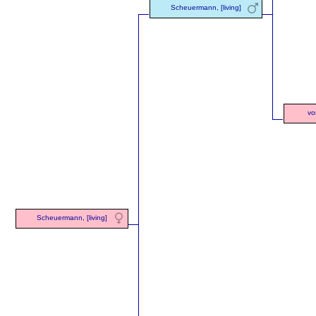
Scheuermann, [living]
vo
Scheuermann, [living]