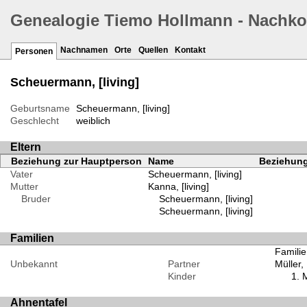
Genealogie Tiemo Hollmann - Nachk
Nachnamen
Orte
Quellen
Kontakt
Personen
Scheuermann, [living]
Geburtsname
Scheuermann, [living]
Geschlecht
weiblich
Eltern
Beziehung zur Hauptperson
Name
Beziehung
Vater
Scheuermann, [living]
Mutter
Kanna, [living]
Bruder
Scheuermann, [living]
Scheuermann, [living]
Familien
Familie
Unbekannt
Partner
Müller, 
Kinder
M
Ahnentafel