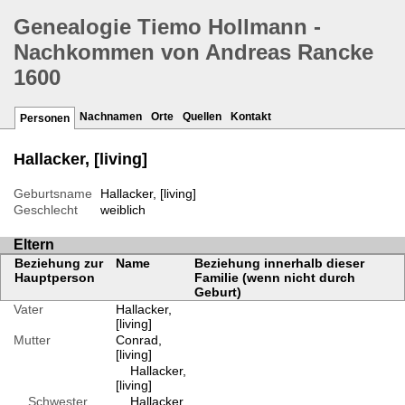
Genealogie Tiemo Hollmann -
Nachkommen von Andreas Rancke
1600
Nachnamen
Orte
Quellen
Kontakt
Personen
Hallacker, [living]
Geburtsname
Hallacker, [living]
Geschlecht
weiblich
Eltern
Beziehung zur
Name
Beziehung innerhalb dieser
Hauptperson
Familie (wenn nicht durch
Geburt)
Vater
Hallacker,
[living]
Mutter
Conrad,
[living]
Hallacker,
[living]
Schwester
Hallacker,