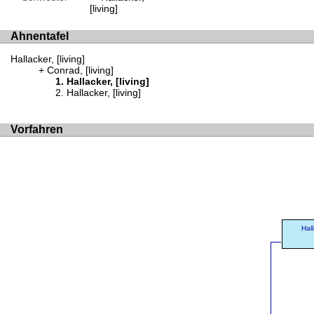
[living]
Ahnentafel
Hallacker, [living]
Conrad, [living]
Hallacker, [living]
Hallacker, [living]
Vorfahren
Hal