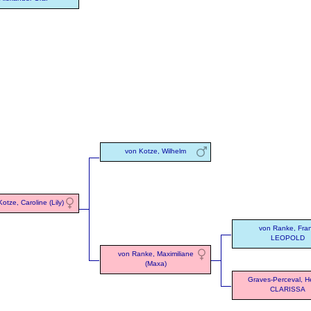
von Kotze, Wilhelm
otze, Caroline (Lily)
von Ranke, Fra
LEOPOLD
von Ranke, Maximiliane
(Maxa)
Graves-Perceval, H
CLARISSA