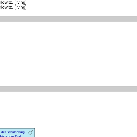
owitz, [living]
owitz, [living]
 der Schulenburg,
Alexander Graf