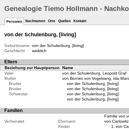
Genealogie Tiemo Hollmann - Nachk
Nachnamen
Orte
Quellen
Kontakt
Personen
von der Schulenburg, [living]
Geburtsname
von der Schulenburg, [living]
Geschlecht
weiblich
Eltern
Beziehung zur Hauptperson
Name
Vater
von der Schulenburg, Leopold Graf
Mutter
von Borries von Vogelsang, Ida-Mari
Bruder
von der Schulenburg, [living]
Bruder
von der Schulenburg, [living]
Schwester
von der Schulenburg, [living]
von der Schulenburg, [living]
Familien
Familie von vo
Verheiratet
Ehemann
von Carlowitz,
Kinder
von Carl