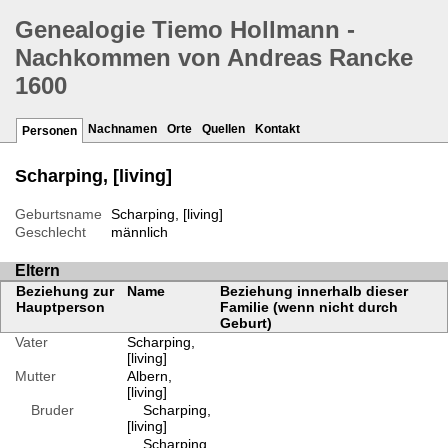
Genealogie Tiemo Hollmann -
Nachkommen von Andreas Rancke
1600
Nachnamen
Orte
Quellen
Kontakt
Personen
Scharping, [living]
Geburtsname
Scharping, [living]
Geschlecht
männlich
Eltern
Beziehung zur
Name
Beziehung innerhalb dieser
Hauptperson
Familie (wenn nicht durch
Geburt)
Vater
Scharping,
[living]
Mutter
Albern,
[living]
Bruder
Scharping,
[living]
Scharping,