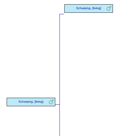
Scharping, [living]
Scharping, [living]