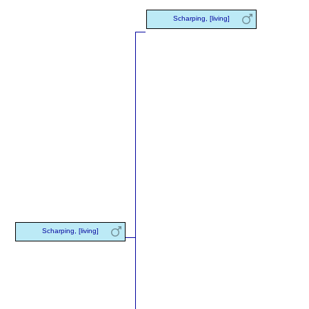
Scharping, [living]
Scharping, [living]