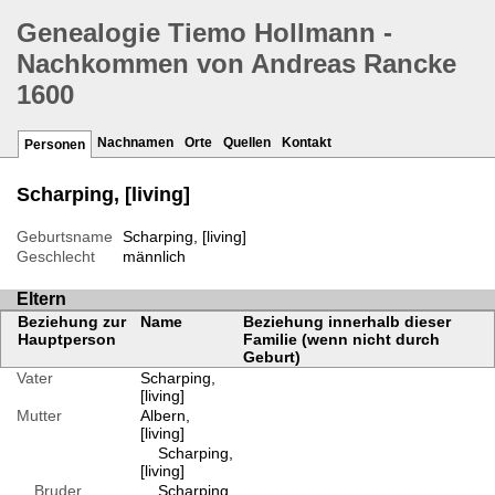
Genealogie Tiemo Hollmann -
Nachkommen von Andreas Rancke
1600
Nachnamen
Orte
Quellen
Kontakt
Personen
Scharping, [living]
Geburtsname
Scharping, [living]
Geschlecht
männlich
Eltern
Beziehung zur
Name
Beziehung innerhalb dieser
Hauptperson
Familie (wenn nicht durch
Geburt)
Vater
Scharping,
[living]
Mutter
Albern,
[living]
Scharping,
[living]
Bruder
Scharping,