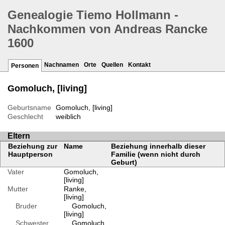
Genealogie Tiemo Hollmann -
Nachkommen von Andreas Rancke
1600
Nachnamen
Orte
Quellen
Kontakt
Personen
Gomoluch, [living]
Geburtsname
Gomoluch, [living]
Geschlecht
weiblich
Eltern
Beziehung zur
Name
Beziehung innerhalb dieser
Hauptperson
Familie (wenn nicht durch
Geburt)
Vater
Gomoluch,
[living]
Mutter
Ranke,
[living]
Bruder
Gomoluch,
[living]
Schwester
Gomoluch,